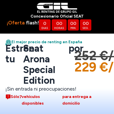
Concesionario Oficial SEAT
¡Oferta
flash!
0
0
0
0
0
0
0
DIAS
HORAS
MIN.
SEG.
El mejor precio de renting en España
Estrena
Seat
por
252 €
tu
Arona
229 €
Special
Edition
¡Sin entrada ni preocupaciones!
Sólo
vehículos
para entrega a
7
disponibles
domicilio