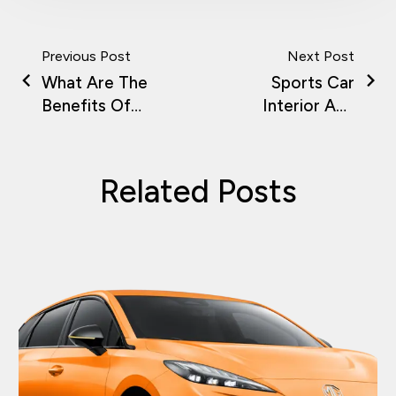
Previous Post
Next Post
What Are The
Sports Car
Benefits Of
Interior And
Hiring A
Equipment
Private Driver
And How To
(Demo)
Enjoy
Related Posts
(Demo)