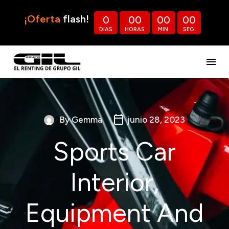
¡Oferta
flash!
0
0
0
0
0
0
0
DIAS
HORAS
MIN.
SEG.
By Gemma
junio 28, 2023
Sports Car
Interior,
Equipment And